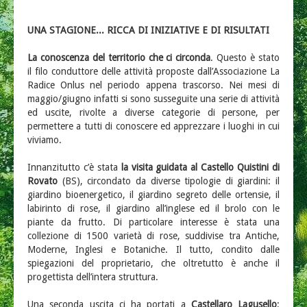
CONTRIBUTI
UNA STAGIONE... RICCA DI INIZIATIVE E DI RISULTATI
La conoscenza del territorio che ci circonda
. Questo è stato
il filo conduttore delle attività proposte dall’Associazione La
Radice Onlus nel periodo appena trascorso. Nei mesi di
maggio/giugno infatti si sono susseguite una serie di attività
ed uscite, rivolte a diverse categorie di persone, per
permettere a tutti di conoscere ed apprezzare i luoghi in cui
viviamo.
Innanzitutto c’è stata
la visita guidata al Castello Quistini di
Rovato
(BS), circondato da diverse tipologie di giardini: il
giardino bioenergetico, il giardino segreto delle ortensie, il
labirinto di rose, il giardino all’inglese ed il brolo con le
piante da frutto. Di particolare interesse è stata una
collezione di 1500 varietà di rose, suddivise tra Antiche,
Moderne, Inglesi e Botaniche. Il tutto, condito dalle
spiegazioni del proprietario, che oltretutto è anche il
progettista dell’intera struttura.
Una seconda uscita ci ha portati a
Castellaro Lagusello
;