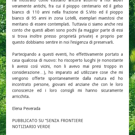
ha mostrato come esistano ancora attorno a noi alberi
veramente antichi, fra cui il pioppo centenario ed il gelso
bianco di 110 anni nella frazione di S.Vito ed il pioppo
bianco di 95 anni in zona Lotelli, esemplari maestosi che
meritano di essere contemplati. Tuttavia ci siamo anche resi
conto che questi alberi sono pochi (la maggior parte di essi
si trova inoltre presso proprietà private) e proprio per
questo dobbiamo sentire in noi l’esigenza di preservarli.
Partecipando a questi eventi, ho effettivamente portato a
casa qualcosa di nuovo: ho riscoperto luoghi (e nonostante
li avessi così vicini, non li avevo mai presi troppo in
considerazione…), ho imparato ad utilizzare cose che mi
vengono offerte spontaneamente dalla natura ed ho
incontrato persone, giovani ed anziane che con le loro
conoscenze ed i loro consigli mi hanno sicuramente
arricchita.
Elena Peverada
PUBBLICATO SU “SENZA FRONTIERE
NOTIZIARIO VERDE