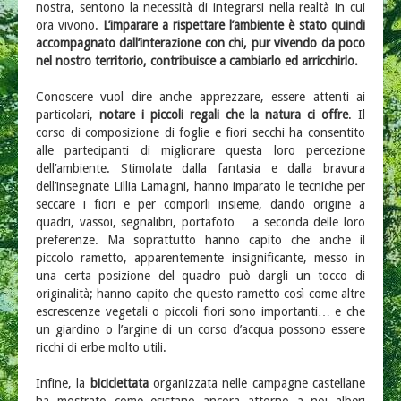
nostra, sentono la necessità di integrarsi nella realtà in cui
ora vivono.
L’imparare a rispettare l’ambiente è stato quindi
accompagnato dall’interazione con chi, pur vivendo da poco
nel nostro territorio, contribuisce a cambiarlo ed arricchirlo.
Conoscere vuol dire anche apprezzare, essere attenti ai
particolari,
notare i piccoli regali che la natura ci offre
. Il
corso di composizione di foglie e fiori secchi ha consentito
alle partecipanti di migliorare questa loro percezione
dell’ambiente. Stimolate dalla fantasia e dalla bravura
dell’insegnate Lillia Lamagni, hanno imparato le tecniche per
seccare i fiori e per comporli insieme, dando origine a
quadri, vassoi, segnalibri, portafoto… a seconda delle loro
preferenze. Ma soprattutto hanno capito che anche il
piccolo rametto, apparentemente insignificante, messo in
una certa posizione del quadro può dargli un tocco di
originalità; hanno capito che questo rametto così come altre
escrescenze vegetali o piccoli fiori sono importanti… e che
un giardino o l’argine di un corso d’acqua possono essere
ricchi di erbe molto utili.
Infine, la
biciclettata
organizzata nelle campagne castellane