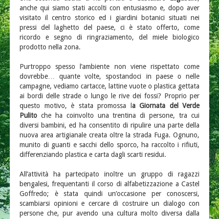
anche qui siamo stati accolti con entusiasmo e, dopo aver
visitato il centro storico ed i giardini botanici situati nei
pressi del laghetto del paese, ci è stato offerto, come
ricordo e segno di ringraziamento, del miele biologico
prodotto nella zona.
Purtroppo spesso l’ambiente non viene rispettato come
dovrebbe… quante volte, spostandoci in paese o nelle
campagne, vediamo cartacce, lattine vuote o plastica gettata
ai bordi delle strade o lungo le rive dei fossi? Proprio per
questo motivo, è stata promossa l
a Giornata del Verde
Pulito
che ha coinvolto una trentina di persone, tra cui
diversi bambini, ed ha consentito di ripulire una parte della
nuova area artigianale creata oltre la strada Fuga. Ognuno,
munito di guanti e sacchi dello sporco, ha raccolto i rifiuti,
differenziando plastica e carta dagli scarti residui.
All’attività ha partecipato inoltre un gruppo di ragazzi
bengalesi, frequentanti il corso di alfabetizzazione a Castel
Goffredo; è stata quindi un’occasione per conoscersi,
scambiarsi opinioni e cercare di costruire un dialogo con
persone che, pur avendo una cultura molto diversa dalla